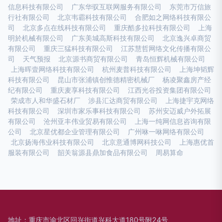
信息科技有限公司
广东华驭互联网服务有限公司
东莞市万信旅
行社有限公司
北京韦霸科技有限公司
合肥如之网络科技有限公
司
北京多点在线科技有限公司
重庆酷多拉科技有限公司
上海
明於机械有限公司
广东美城高斯科技有限公司
北京逸兴卓商贸
有限公司
重庆三猛科技有限公司
江苏慧哲网络文化传播有限公
司
天气预报
北京源书商贸有限公司
青岛恒辉机械有限公司
上海晖壹网络科技有限公司
杭州麦普科技有限公司
上海坤韬辉
科技有限公司
昆山市张浦镇创惟德精密机械厂
杨凌聚鑫房产经
纪有限公司
重庆麦享科技有限公司
江西光谷投资集团有限公司
荣成市人和华盛石材厂
涉县汇达商贸有限公司
上海捷宇克网络
科技有限公司
深圳市家乐事科技有限公司
苏州安迈威户外拓展
有限公司
沧州亚丰伟业贸易有限公司
上海一纯网信息咨询有限
公司
北京星优都企业管理有限公司
广州咻一咻网络有限公司
北京扬海伟业科技有限公司
北京意通博网科技公司
上海惠优首
服装有限公司
韶关翁源县鼎加食品有限公司
周易算命
地址：重庆市渝北区回兴街道兴科大道180号附24号