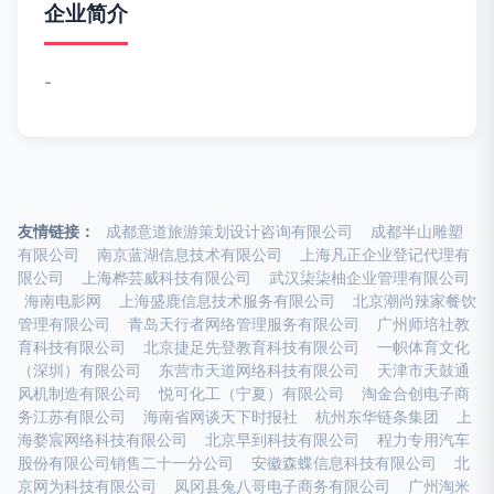
企业简介
-
友情链接：
成都意道旅游策划设计咨询有限公司
成都半山雕塑
有限公司
南京蓝湖信息技术有限公司
上海凡正企业登记代理有
限公司
上海桦芸威科技有限公司
武汉柒柒柚企业管理有限公司
海南电影网
上海盛鹿信息技术服务有限公司
北京潮尚辣家餐饮
管理有限公司
青岛天行者网络管理服务有限公司
广州师培社教
育科技有限公司
北京捷足先登教育科技有限公司
一帜体育文化
（深圳）有限公司
东营市天道网络科技有限公司
天津市天鼓通
风机制造有限公司
悦可化工（宁夏）有限公司
淘金合创电子商
务江苏有限公司
海南省网谈天下时报社
杭州东华链条集团
上
海婺宸网络科技有限公司
北京早到科技有限公司
程力专用汽车
股份有限公司销售二十一分公司
安徽森蝶信息科技有限公司
北
京网为科技有限公司
凤冈县兔八哥电子商务有限公司
广州淘米